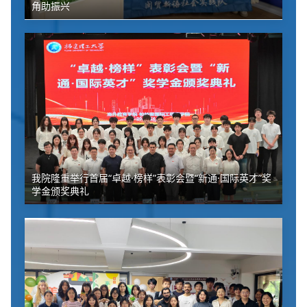
角助振兴
我院隆重举行首届“卓越·榜样”表彰会暨“新通·国际英才”奖
学金颁奖典礼