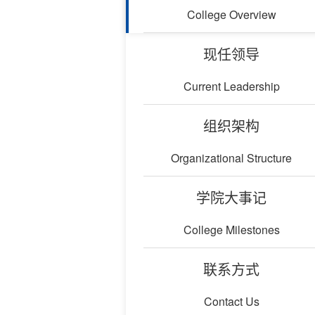
College Overview
现任领导
Current Leadership
组织架构
Organizational Structure
学院大事记
College Milestones
联系方式
Contact Us