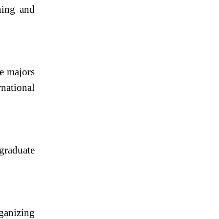
ining and
e majors
national
rgraduate
rganizing