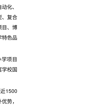
自动化、
型、复合
项目、博
学特色品
办学项目
富学校国
1500
补优势，