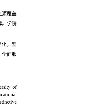
生源覆盖
牌。学院
际化，坚
，全面服
rsity of
ucational
tinctive