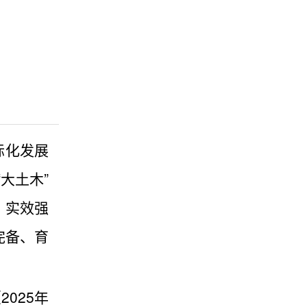
际化发展
大土木”
、实效强
完备、育
025年