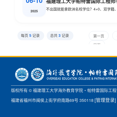
06-10
福建理工大学帕特雷国际工程师学
2025
每页
5
记录
总共
3
记录
第一页
尾页
版权所有 © 福建理工大学海外教育学院・帕特雷国际工
[管理登录]
福建省福州市闽侯上街学府南路69号 350118