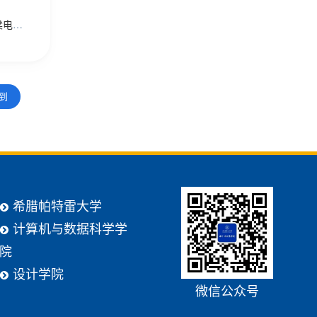
不出国就能拿欧洲名校学位？4+0、双学籍、双学位福建理工大学帕特雷国际工程师学院用技术架起中国与世界的桥梁电气工程及其自动化、信息与计算科学两大专业2025年首次招生！福建理工大学帕特雷国际工程师学院是经教育部批准由福建理工大学与希腊帕特雷大学（University of Patras,Greece）合作举办的非独立法人中外合作办学机构（许可证编号：MOE35GRA02DNR20252479N），致力于培养具有国际视野和全球胜任力的卓越工程师人才。该学...
转到
希腊帕特雷大学
计算机与数据科学学
院
设计学院
微信公众号