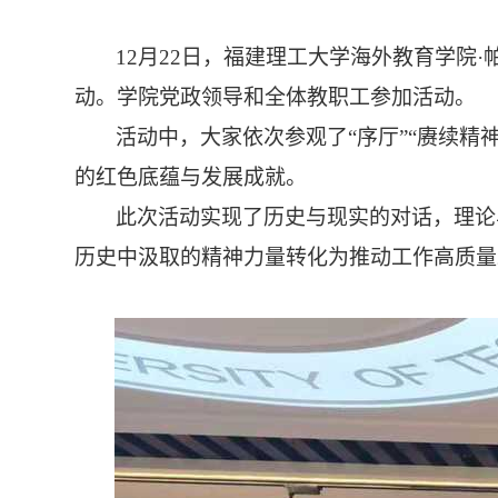
12月
22
日，福建理工大学海外教育学院
·
动。
学院党政领导
和
全体
教职工
参加
活动
。
活动中，大家依次参观了
“序厅”“赓续
的红色底蕴与发展成就。
此次活动实现了历史与现实的对话，理论
历史中汲取的精神力量转化为推动工作高质量