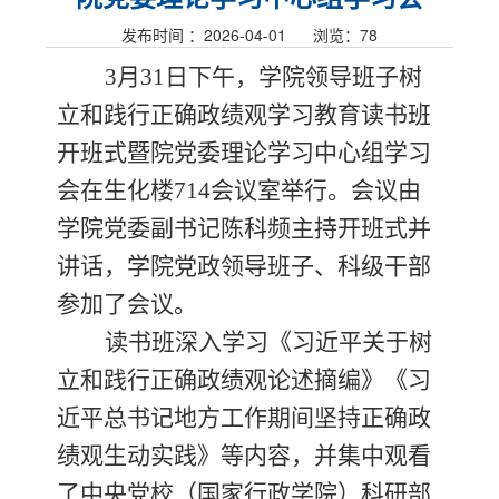
发布时间 ：2026-04-01 浏览：
78
3
月
31
日
下
午，
学
院领导班子
树
立和践行正确政绩观学习教育读书班
开班式暨院党委理论学习中心组学习
会
在
生化楼
714
会议室
举行
。
会议由
学院党委
副
书记
陈科频
主持
开班式并
讲话，
学院党政
领导
班子、科级干部
参加
了
会议。
读书班深入
学习《习近平关于树
立和践行正确政绩观论述摘编》《习
近平总书记地方工作期间坚持正确政
绩观生动实践》
等内容，并集中观看
了中央党校（国家行政学院）科研部