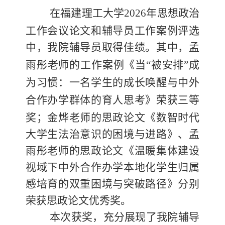
在福建理工大学
2026
年思想政治
工作会议论文
和
辅导员工作案例评选
中，我院辅导员
取得佳绩。其中，
孟
雨彤
老师
的工作案例《当
“被安排”成
为习惯：一名学生的成长唤醒与中外
合作办学群体的育人思考》荣获三等
奖；金烨
老师
的思政论文《数智时代
大学生法治意识的困境与进路》、孟
雨彤
老师
的思政论文《温暖集体建设
视域下中外合作办学本地化学生归属
感培育的双重困境与突破路径》
分别
荣获思政论文优秀奖。
本次获奖，充分展现了我院辅导